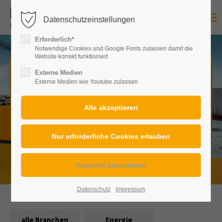
Datenschutzeinstellungen
Login
Erforderlich*
Benutzername
Notwendige Cookies und Google Fonts zulassen damit die
Website korrekt funktioniert
Baumaschinen jeder Art,
in
Externe Medien
Externe Medien wie Youtube zulassen
vielen Ausführungen
Passwort
Von standardisiert bis maßgefertigt:
Hier finden Sie für jede
Anforderung immer genau die richtige Lösung.
Anmelden
Register
|
Lost your password?
Datenschutz
Impressum
Support
alle Branchen
Energie