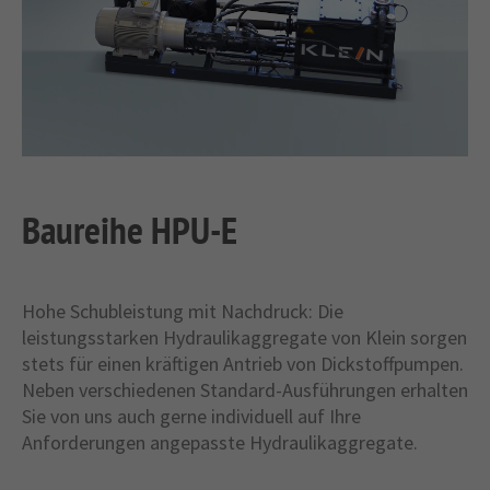
+44 1234 567 890
Drop us a line
info@yourdomain.com
About us
Lorem ipsum dolor sit amet, consectetuer
Baureihe HPU-E
adipiscing elit.
Aenean commodo ligula eget dolor. Aenean
massa. Cum sociis natoque penatibus et magnis
Hohe Schubleistung mit Nachdruck: Die
dis parturient montes, nascetur ridiculus mus.
leistungsstarken Hydraulikaggregate von Klein sorgen
Donec quam felis, ultricies nec.
stets für einen kräftigen Antrieb von Dickstoffpumpen.
Neben verschiedenen Standard-Ausführungen erhalten
Sie von uns auch gerne individuell auf Ihre
Anforderungen angepasste Hydraulikaggregate.