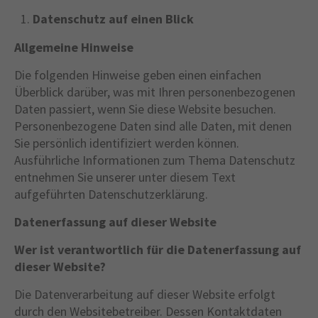
Lorem ipsum dolor sit amet:
Datenschutz auf einen Blick
Allgemeine Hinweise
24h
/ 365days
Die folgenden Hinweise geben einen einfachen
Überblick darüber, was mit Ihren personenbezogenen
Daten passiert, wenn Sie diese Website besuchen.
Personenbezogene Daten sind alle Daten, mit denen
We offer support for our customers
Sie persönlich identifiziert werden können.
Mon - Fri 8:00am - 5:00pm
(GMT +1)
Ausführliche Informationen zum Thema Datenschutz
entnehmen Sie unserer unter diesem Text
Get in touch
aufgeführten Datenschutzerklärung.
Cybersteel Inc.
Datenerfassung auf dieser Website
376-293 City Road, Suite 600
Wer ist verantwortlich für die Datenerfassung auf
San Francisco, CA 94102
dieser Website?
Die Datenverarbeitung auf dieser Website erfolgt
Have any questions?
durch den Websitebetreiber. Dessen Kontaktdaten