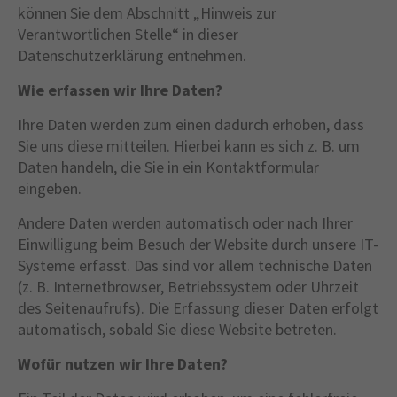
+44 1234 567 890
können Sie dem Abschnitt „Hinweis zur
Verantwortlichen Stelle“ in dieser
Drop us a line
Datenschutzerklärung entnehmen.
info@yourdomain.com
Wie erfassen wir Ihre Daten?
About us
Ihre Daten werden zum einen dadurch erhoben, dass
Sie uns diese mitteilen. Hierbei kann es sich z. B. um
Lorem ipsum dolor sit amet, consectetuer
Daten handeln, die Sie in ein Kontaktformular
adipiscing elit.
eingeben.
Aenean commodo ligula eget dolor. Aenean
Andere Daten werden automatisch oder nach Ihrer
massa. Cum sociis natoque penatibus et magnis
Einwilligung beim Besuch der Website durch unsere IT-
dis parturient montes, nascetur ridiculus mus.
Systeme erfasst. Das sind vor allem technische Daten
Donec quam felis, ultricies nec.
(z. B. Internetbrowser, Betriebssystem oder Uhrzeit
des Seitenaufrufs). Die Erfassung dieser Daten erfolgt
automatisch, sobald Sie diese Website betreten.
Wofür nutzen wir Ihre Daten?