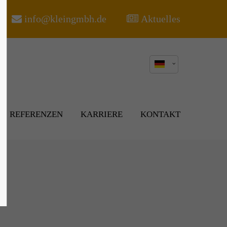
info@kleingmbh.de
Aktuelles
About us
Lorem ipsum dolor sit amet,
00
consectetuer adipiscing elit.
Aenean commodo ligula eget dolor.
Aenean massa. Cum sociis natoque
penatibus et magnis dis parturient
REFERENZEN
KARRIERE
KONTAKT
montes, nascetur ridiculus mus.
Donec quam felis, ultricies nec.