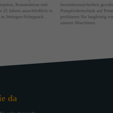
nzeption, Konstruktion und
Investitionssicherheit gewäh
s 25 Jahren ausschließlich in
Pumpfördertechnik auf Pre
in Jettingen-Scheppach.
profitieren Sie langfristig 
unserer Maschinen.
ie da