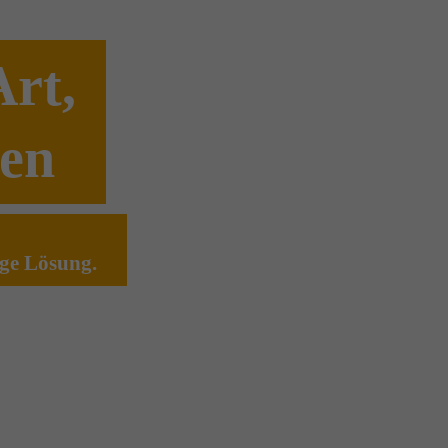
rt,
gen
ige Lösung.